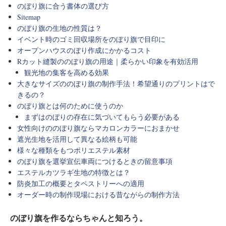
のぼり旗に合う書体の選び方
Sitemap
のぼり旗の生地の性質は？
イベント時のゴミ回収場所をのぼり旗で目印に
オープンハウスのぼり作成にかかるコスト
Rカット縫製ののぼり旗の用途｜柔らかい印象を有効活用
観光地の集客を高める効果
大きなサイズののぼり旗の制作手法！希望通りのプリントはで
きるの？
のぼり旗とは何のために使うのか
まずはのぼりの存在に気づいてもらう必要がある
女性向けののぼり旗ならマカロンカラーにおまかせ
遮光生地を活用して異なる絵柄も可能
様々な種類をもつポリエステル素材
のぼり旗を選挙宣伝車両につけるときの留意事項
エステルカツラギ生地の特徴とは？
防炎加工の概要とタペストリーへの適用
オーダー時の制作現場における昔ながらの制作方法
のぼり旗を作るならちゃんと知ろう。