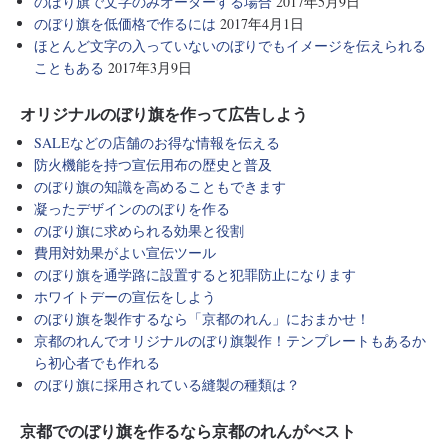
のぼり旗で文字のみオーダーする場合
2017年5月9日
のぼり旗を低価格で作るには
2017年4月1日
ほとんど文字の入っていないのぼりでもイメージを伝えられる
こともある
2017年3月9日
オリジナルのぼり旗を作って広告しよう
SALEなどの店舗のお得な情報を伝える
防火機能を持つ宣伝用布の歴史と普及
のぼり旗の知識を高めることもできます
凝ったデザインののぼりを作る
のぼり旗に求められる効果と役割
費用対効果がよい宣伝ツール
のぼり旗を通学路に設置すると犯罪防止になります
ホワイトデーの宣伝をしよう
のぼり旗を製作するなら「京都のれん」におまかせ！
京都のれんでオリジナルのぼり旗製作！テンプレートもあるか
ら初心者でも作れる
のぼり旗に採用されている縫製の種類は？
京都でのぼり旗を作るなら京都のれんがべスト