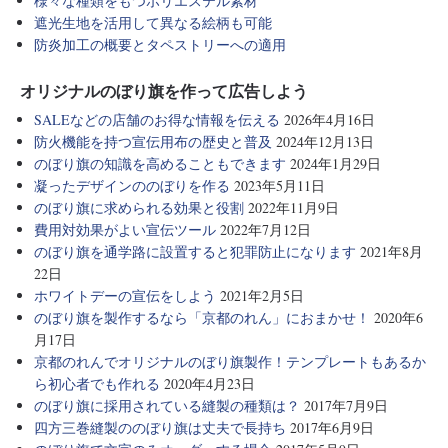
様々な種類をもつポリエステル素材
遮光生地を活用して異なる絵柄も可能
防炎加工の概要とタペストリーへの適用
オリジナルのぼり旗を作って広告しよう
SALEなどの店舗のお得な情報を伝える
2026年4月16日
防火機能を持つ宣伝用布の歴史と普及
2024年12月13日
のぼり旗の知識を高めることもできます
2024年1月29日
凝ったデザインののぼりを作る
2023年5月11日
のぼり旗に求められる効果と役割
2022年11月9日
費用対効果がよい宣伝ツール
2022年7月12日
のぼり旗を通学路に設置すると犯罪防止になります
2021年8月
22日
ホワイトデーの宣伝をしよう
2021年2月5日
のぼり旗を製作するなら「京都のれん」におまかせ！
2020年6
月17日
京都のれんでオリジナルのぼり旗製作！テンプレートもあるか
ら初心者でも作れる
2020年4月23日
のぼり旗に採用されている縫製の種類は？
2017年7月9日
四方三巻縫製ののぼり旗は丈夫で長持ち
2017年6月9日