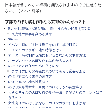
日本語が含まれない投稿は無視されますのでご注意くだ
さい。（スパム対策）
京都でのぼり旗を作るなら京都のれんがべスト
Rカット縫製ののぼり旗の用途｜柔らかい印象を有効活用
観光地の集客を高める効果
Sitemap
イベント時のゴミ回収場所をのぼり旗で目印に
エステルカツラギ生地の特徴とは？
オーダー時の制作現場における昔ながらの制作方法
オープンハウスのぼり作成にかかるコスト
のぼり旗とは何のために使うのか
まずはのぼりの存在に気づいてもらう必要がある
のぼり旗に合う書体の選び方
のぼり旗の生地の性質は？
のぼり旗を選挙宣伝車両につけるときの留意事項
大きなサイズののぼり旗の制作手法！希望通りのプリントはで
きるの？
女性向けののぼり旗ならマカロンカラーにおまかせ