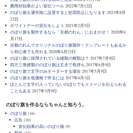
費用対効果がよい宣伝ツール
2022年7月12日
のぼり旗を通学路に設置すると犯罪防止になります
2021年8月
22日
ホワイトデーの宣伝をしよう
2021年2月5日
のぼり旗を製作するなら「京都のれん」におまかせ！
2020年6
月17日
京都のれんでオリジナルのぼり旗製作！テンプレートもあるか
ら初心者でも作れる
2020年4月23日
のぼり旗に採用されている縫製の種類は？
2017年7月9日
四方三巻縫製ののぼり旗は丈夫で長持ち
2017年6月9日
のぼり旗で文字のみオーダーする場合
2017年5月9日
のぼり旗を低価格で作るには
2017年4月1日
ほとんど文字の入っていないのぼりでもイメージを伝えられる
こともある
2017年3月9日
のぼり旗を作るならちゃんと知ろう。
のぼり旗
(16)
広告
(10)
宣伝効果の高いのぼり旗
(9)
製作
(10)