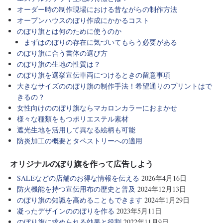
オーダー時の制作現場における昔ながらの制作方法
オープンハウスのぼり作成にかかるコスト
のぼり旗とは何のために使うのか
まずはのぼりの存在に気づいてもらう必要がある
のぼり旗に合う書体の選び方
のぼり旗の生地の性質は？
のぼり旗を選挙宣伝車両につけるときの留意事項
大きなサイズののぼり旗の制作手法！希望通りのプリントはで
きるの？
女性向けののぼり旗ならマカロンカラーにおまかせ
様々な種類をもつポリエステル素材
遮光生地を活用して異なる絵柄も可能
防炎加工の概要とタペストリーへの適用
オリジナルのぼり旗を作って広告しよう
SALEなどの店舗のお得な情報を伝える
2026年4月16日
防火機能を持つ宣伝用布の歴史と普及
2024年12月13日
のぼり旗の知識を高めることもできます
2024年1月29日
凝ったデザインののぼりを作る
2023年5月11日
のぼり旗に求められる効果と役割
2022年11月9日