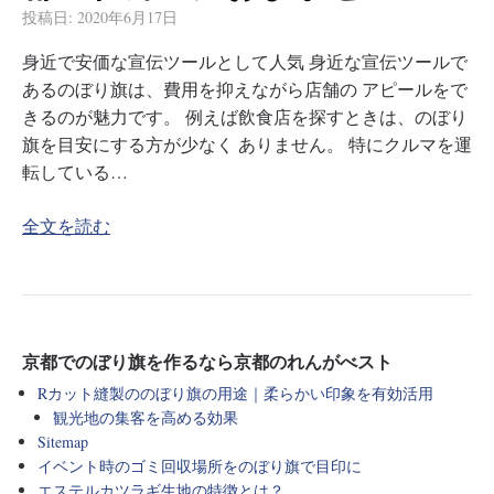
投稿日:
2020年6月17日
身近で安価な宣伝ツールとして人気 身近な宣伝ツールで
あるのぼり旗は、費用を抑えながら店舗の アピールをで
きるのが魅力です。 例えば飲食店を探すときは、のぼり
旗を目安にする方が少なく ありません。 特にクルマを運
転している…
全文を読む
京都でのぼり旗を作るなら京都のれんがべスト
Rカット縫製ののぼり旗の用途｜柔らかい印象を有効活用
観光地の集客を高める効果
Sitemap
イベント時のゴミ回収場所をのぼり旗で目印に
エステルカツラギ生地の特徴とは？