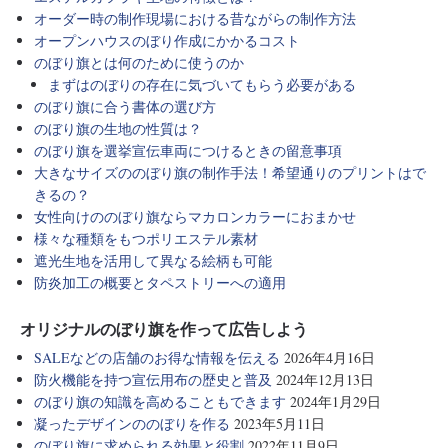
オーダー時の制作現場における昔ながらの制作方法
オープンハウスのぼり作成にかかるコスト
のぼり旗とは何のために使うのか
まずはのぼりの存在に気づいてもらう必要がある
のぼり旗に合う書体の選び方
のぼり旗の生地の性質は？
のぼり旗を選挙宣伝車両につけるときの留意事項
大きなサイズののぼり旗の制作手法！希望通りのプリントはで
きるの？
女性向けののぼり旗ならマカロンカラーにおまかせ
様々な種類をもつポリエステル素材
遮光生地を活用して異なる絵柄も可能
防炎加工の概要とタペストリーへの適用
オリジナルのぼり旗を作って広告しよう
SALEなどの店舗のお得な情報を伝える
2026年4月16日
防火機能を持つ宣伝用布の歴史と普及
2024年12月13日
のぼり旗の知識を高めることもできます
2024年1月29日
凝ったデザインののぼりを作る
2023年5月11日
のぼり旗に求められる効果と役割
2022年11月9日