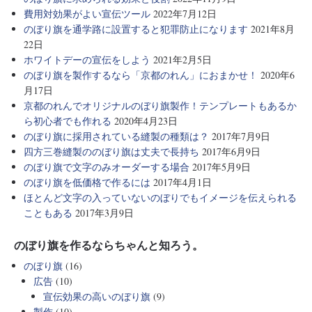
費用対効果がよい宣伝ツール
2022年7月12日
のぼり旗を通学路に設置すると犯罪防止になります
2021年8月
22日
ホワイトデーの宣伝をしよう
2021年2月5日
のぼり旗を製作するなら「京都のれん」におまかせ！
2020年6
月17日
京都のれんでオリジナルのぼり旗製作！テンプレートもあるか
ら初心者でも作れる
2020年4月23日
のぼり旗に採用されている縫製の種類は？
2017年7月9日
四方三巻縫製ののぼり旗は丈夫で長持ち
2017年6月9日
のぼり旗で文字のみオーダーする場合
2017年5月9日
のぼり旗を低価格で作るには
2017年4月1日
ほとんど文字の入っていないのぼりでもイメージを伝えられる
こともある
2017年3月9日
のぼり旗を作るならちゃんと知ろう。
のぼり旗
(16)
広告
(10)
宣伝効果の高いのぼり旗
(9)
製作
(10)