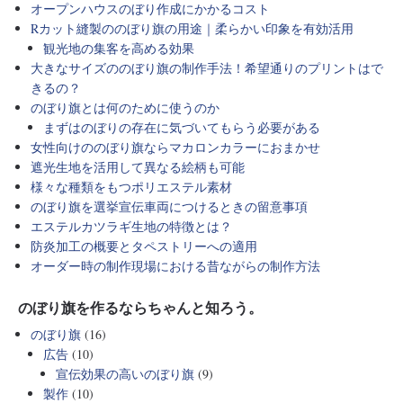
オープンハウスのぼり作成にかかるコスト
Rカット縫製ののぼり旗の用途｜柔らかい印象を有効活用
観光地の集客を高める効果
大きなサイズののぼり旗の制作手法！希望通りのプリントはで
きるの？
のぼり旗とは何のために使うのか
まずはのぼりの存在に気づいてもらう必要がある
女性向けののぼり旗ならマカロンカラーにおまかせ
遮光生地を活用して異なる絵柄も可能
様々な種類をもつポリエステル素材
のぼり旗を選挙宣伝車両につけるときの留意事項
エステルカツラギ生地の特徴とは？
防炎加工の概要とタペストリーへの適用
オーダー時の制作現場における昔ながらの制作方法
のぼり旗を作るならちゃんと知ろう。
のぼり旗
(16)
広告
(10)
宣伝効果の高いのぼり旗
(9)
製作
(10)