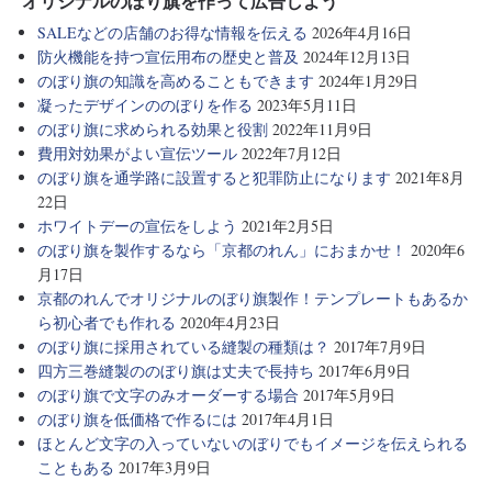
オリジナルのぼり旗を作って広告しよう
SALEなどの店舗のお得な情報を伝える
2026年4月16日
防火機能を持つ宣伝用布の歴史と普及
2024年12月13日
のぼり旗の知識を高めることもできます
2024年1月29日
凝ったデザインののぼりを作る
2023年5月11日
のぼり旗に求められる効果と役割
2022年11月9日
費用対効果がよい宣伝ツール
2022年7月12日
のぼり旗を通学路に設置すると犯罪防止になります
2021年8月
22日
ホワイトデーの宣伝をしよう
2021年2月5日
のぼり旗を製作するなら「京都のれん」におまかせ！
2020年6
月17日
京都のれんでオリジナルのぼり旗製作！テンプレートもあるか
ら初心者でも作れる
2020年4月23日
のぼり旗に採用されている縫製の種類は？
2017年7月9日
四方三巻縫製ののぼり旗は丈夫で長持ち
2017年6月9日
のぼり旗で文字のみオーダーする場合
2017年5月9日
のぼり旗を低価格で作るには
2017年4月1日
ほとんど文字の入っていないのぼりでもイメージを伝えられる
こともある
2017年3月9日