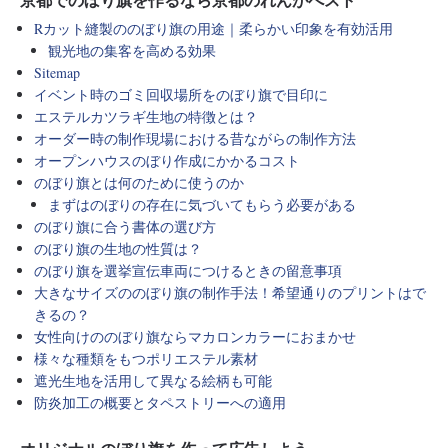
Rカット縫製ののぼり旗の用途｜柔らかい印象を有効活用
観光地の集客を高める効果
Sitemap
イベント時のゴミ回収場所をのぼり旗で目印に
エステルカツラギ生地の特徴とは？
オーダー時の制作現場における昔ながらの制作方法
オープンハウスのぼり作成にかかるコスト
のぼり旗とは何のために使うのか
まずはのぼりの存在に気づいてもらう必要がある
のぼり旗に合う書体の選び方
のぼり旗の生地の性質は？
のぼり旗を選挙宣伝車両につけるときの留意事項
大きなサイズののぼり旗の制作手法！希望通りのプリントはで
きるの？
女性向けののぼり旗ならマカロンカラーにおまかせ
様々な種類をもつポリエステル素材
遮光生地を活用して異なる絵柄も可能
防炎加工の概要とタペストリーへの適用