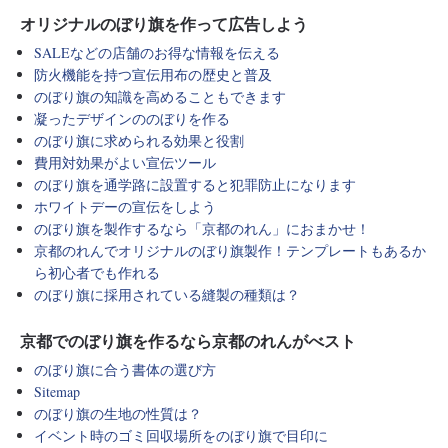
オリジナルのぼり旗を作って広告しよう
SALEなどの店舗のお得な情報を伝える
防火機能を持つ宣伝用布の歴史と普及
のぼり旗の知識を高めることもできます
凝ったデザインののぼりを作る
のぼり旗に求められる効果と役割
費用対効果がよい宣伝ツール
のぼり旗を通学路に設置すると犯罪防止になります
ホワイトデーの宣伝をしよう
のぼり旗を製作するなら「京都のれん」におまかせ！
京都のれんでオリジナルのぼり旗製作！テンプレートもあるか
ら初心者でも作れる
のぼり旗に採用されている縫製の種類は？
京都でのぼり旗を作るなら京都のれんがべスト
のぼり旗に合う書体の選び方
Sitemap
のぼり旗の生地の性質は？
イベント時のゴミ回収場所をのぼり旗で目印に