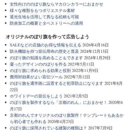
女性向けののぼり旗ならマカロンカラーにおまかせ
様々な種類をもつポリエステル素材
遮光生地を活用して異なる絵柄も可能
防炎加工の概要とタペストリーへの適用
オリジナルのぼり旗を作って広告しよう
SALEなどの店舗のお得な情報を伝える
2026年4月16日
防火機能を持つ宣伝用布の歴史と普及
2024年12月13日
のぼり旗の知識を高めることもできます
2024年1月29日
凝ったデザインののぼりを作る
2023年5月11日
のぼり旗に求められる効果と役割
2022年11月9日
費用対効果がよい宣伝ツール
2022年7月12日
のぼり旗を通学路に設置すると犯罪防止になります
2021年8月
22日
ホワイトデーの宣伝をしよう
2021年2月5日
のぼり旗を製作するなら「京都のれん」におまかせ！
2020年6
月17日
京都のれんでオリジナルのぼり旗製作！テンプレートもあるか
ら初心者でも作れる
2020年4月23日
のぼり旗に採用されている縫製の種類は？
2017年7月9日