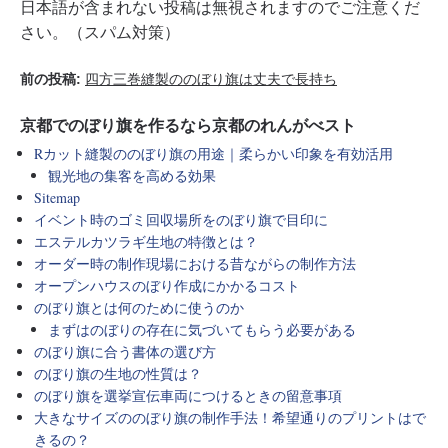
日本語が含まれない投稿は無視されますのでご注意くだ
さい。（スパム対策）
前の投稿:
四方三巻縫製ののぼり旗は丈夫で長持ち
京都でのぼり旗を作るなら京都のれんがべスト
Rカット縫製ののぼり旗の用途｜柔らかい印象を有効活用
観光地の集客を高める効果
Sitemap
イベント時のゴミ回収場所をのぼり旗で目印に
エステルカツラギ生地の特徴とは？
オーダー時の制作現場における昔ながらの制作方法
オープンハウスのぼり作成にかかるコスト
のぼり旗とは何のために使うのか
まずはのぼりの存在に気づいてもらう必要がある
のぼり旗に合う書体の選び方
のぼり旗の生地の性質は？
のぼり旗を選挙宣伝車両につけるときの留意事項
大きなサイズののぼり旗の制作手法！希望通りのプリントはで
きるの？