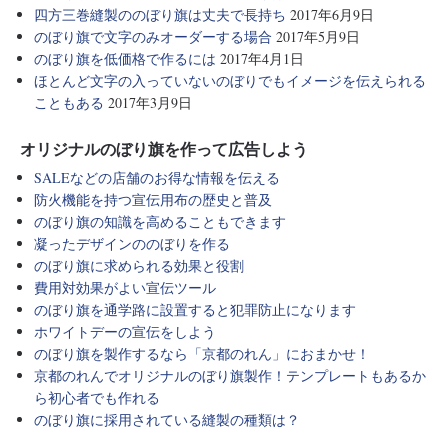
四方三巻縫製ののぼり旗は丈夫で長持ち
2017年6月9日
のぼり旗で文字のみオーダーする場合
2017年5月9日
のぼり旗を低価格で作るには
2017年4月1日
ほとんど文字の入っていないのぼりでもイメージを伝えられる
こともある
2017年3月9日
オリジナルのぼり旗を作って広告しよう
SALEなどの店舗のお得な情報を伝える
防火機能を持つ宣伝用布の歴史と普及
のぼり旗の知識を高めることもできます
凝ったデザインののぼりを作る
のぼり旗に求められる効果と役割
費用対効果がよい宣伝ツール
のぼり旗を通学路に設置すると犯罪防止になります
ホワイトデーの宣伝をしよう
のぼり旗を製作するなら「京都のれん」におまかせ！
京都のれんでオリジナルのぼり旗製作！テンプレートもあるか
ら初心者でも作れる
のぼり旗に採用されている縫製の種類は？