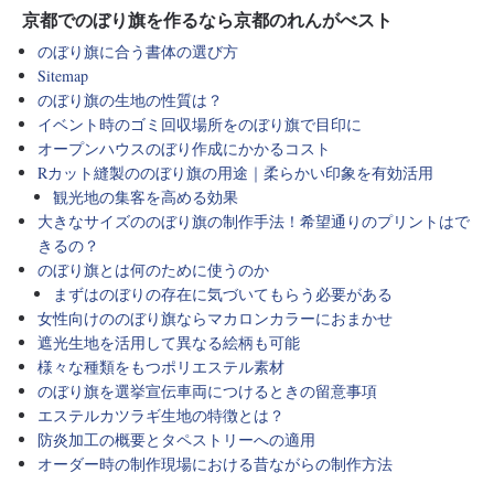
京都でのぼり旗を作るなら京都のれんがべスト
のぼり旗に合う書体の選び方
Sitemap
のぼり旗の生地の性質は？
イベント時のゴミ回収場所をのぼり旗で目印に
オープンハウスのぼり作成にかかるコスト
Rカット縫製ののぼり旗の用途｜柔らかい印象を有効活用
観光地の集客を高める効果
大きなサイズののぼり旗の制作手法！希望通りのプリントはで
きるの？
のぼり旗とは何のために使うのか
まずはのぼりの存在に気づいてもらう必要がある
女性向けののぼり旗ならマカロンカラーにおまかせ
遮光生地を活用して異なる絵柄も可能
様々な種類をもつポリエステル素材
のぼり旗を選挙宣伝車両につけるときの留意事項
エステルカツラギ生地の特徴とは？
防炎加工の概要とタペストリーへの適用
オーダー時の制作現場における昔ながらの制作方法