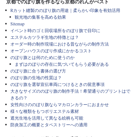
京都でのぼり旗を作るなら京都のれんがべスト
Rカット縫製ののぼり旗の用途｜柔らかい印象を有効活用
観光地の集客を高める効果
Sitemap
イベント時のゴミ回収場所をのぼり旗で目印に
エステルカツラギ生地の特徴とは？
オーダー時の制作現場における昔ながらの制作方法
オープンハウスのぼり作成にかかるコスト
のぼり旗とは何のために使うのか
まずはのぼりの存在に気づいてもらう必要がある
のぼり旗に合う書体の選び方
のぼり旗の生地の性質は？
のぼり旗を選挙宣伝車両につけるときの留意事項
大きなサイズののぼり旗の制作手法！希望通りのプリントはで
きるの？
女性向けののぼり旗ならマカロンカラーにおまかせ
様々な種類をもつポリエステル素材
遮光生地を活用して異なる絵柄も可能
防炎加工の概要とタペストリーへの適用