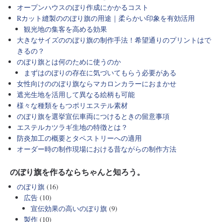
オープンハウスのぼり作成にかかるコスト
Rカット縫製ののぼり旗の用途｜柔らかい印象を有効活用
観光地の集客を高める効果
大きなサイズののぼり旗の制作手法！希望通りのプリントはで
きるの？
のぼり旗とは何のために使うのか
まずはのぼりの存在に気づいてもらう必要がある
女性向けののぼり旗ならマカロンカラーにおまかせ
遮光生地を活用して異なる絵柄も可能
様々な種類をもつポリエステル素材
のぼり旗を選挙宣伝車両につけるときの留意事項
エステルカツラギ生地の特徴とは？
防炎加工の概要とタペストリーへの適用
オーダー時の制作現場における昔ながらの制作方法
のぼり旗を作るならちゃんと知ろう。
のぼり旗
(16)
広告
(10)
宣伝効果の高いのぼり旗
(9)
製作
(10)