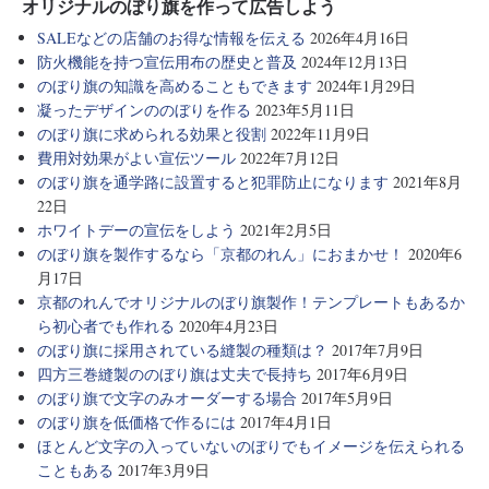
オリジナルのぼり旗を作って広告しよう
SALEなどの店舗のお得な情報を伝える
2026年4月16日
防火機能を持つ宣伝用布の歴史と普及
2024年12月13日
のぼり旗の知識を高めることもできます
2024年1月29日
凝ったデザインののぼりを作る
2023年5月11日
のぼり旗に求められる効果と役割
2022年11月9日
費用対効果がよい宣伝ツール
2022年7月12日
のぼり旗を通学路に設置すると犯罪防止になります
2021年8月
22日
ホワイトデーの宣伝をしよう
2021年2月5日
のぼり旗を製作するなら「京都のれん」におまかせ！
2020年6
月17日
京都のれんでオリジナルのぼり旗製作！テンプレートもあるか
ら初心者でも作れる
2020年4月23日
のぼり旗に採用されている縫製の種類は？
2017年7月9日
四方三巻縫製ののぼり旗は丈夫で長持ち
2017年6月9日
のぼり旗で文字のみオーダーする場合
2017年5月9日
のぼり旗を低価格で作るには
2017年4月1日
ほとんど文字の入っていないのぼりでもイメージを伝えられる
こともある
2017年3月9日