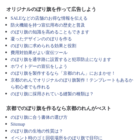
オリジナルのぼり旗を作って広告しよう
SALEなどの店舗のお得な情報を伝える
防火機能を持つ宣伝用布の歴史と普及
のぼり旗の知識を高めることもできます
凝ったデザインののぼりを作る
のぼり旗に求められる効果と役割
費用対効果がよい宣伝ツール
のぼり旗を通学路に設置すると犯罪防止になります
ホワイトデーの宣伝をしよう
のぼり旗を製作するなら「京都のれん」におまかせ！
京都のれんでオリジナルのぼり旗製作！テンプレートもあるか
ら初心者でも作れる
のぼり旗に採用されている縫製の種類は？
京都でのぼり旗を作るなら京都のれんがべスト
のぼり旗に合う書体の選び方
Sitemap
のぼり旗の生地の性質は？
イベント時のゴミ回収場所をのぼり旗で目印に