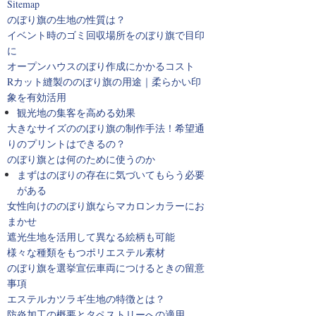
Sitemap
のぼり旗の生地の性質は？
イベント時のゴミ回収場所をのぼり旗で目印
に
オープンハウスのぼり作成にかかるコスト
Rカット縫製ののぼり旗の用途｜柔らかい印
象を有効活用
観光地の集客を高める効果
大きなサイズののぼり旗の制作手法！希望通
りのプリントはできるの？
のぼり旗とは何のために使うのか
まずはのぼりの存在に気づいてもらう必要
がある
女性向けののぼり旗ならマカロンカラーにお
まかせ
遮光生地を活用して異なる絵柄も可能
様々な種類をもつポリエステル素材
のぼり旗を選挙宣伝車両につけるときの留意
事項
エステルカツラギ生地の特徴とは？
防炎加工の概要とタペストリーへの適用