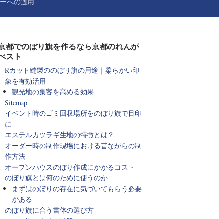
ーへの適用
京都でのぼり旗を作るなら京都のれんが
べスト
Rカット縫製ののぼり旗の用途｜柔らかい印
象を有効活用
観光地の集客を高める効果
Sitemap
イベント時のゴミ回収場所をのぼり旗で目印
に
エステルカツラギ生地の特徴とは？
オーダー時の制作現場における昔ながらの制
作方法
オープンハウスのぼり作成にかかるコスト
のぼり旗とは何のために使うのか
まずはのぼりの存在に気づいてもらう必要
がある
のぼり旗に合う書体の選び方