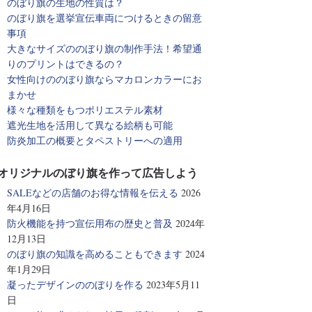
のぼり旗の生地の性質は？
のぼり旗を選挙宣伝車両につけるときの留意
事項
大きなサイズののぼり旗の制作手法！希望通
りのプリントはできるの？
女性向けののぼり旗ならマカロンカラーにお
まかせ
様々な種類をもつポリエステル素材
遮光生地を活用して異なる絵柄も可能
防炎加工の概要とタペストリーへの適用
オリジナルのぼり旗を作って広告しよう
SALEなどの店舗のお得な情報を伝える
2026
年4月16日
防火機能を持つ宣伝用布の歴史と普及
2024年
12月13日
のぼり旗の知識を高めることもできます
2024
年1月29日
凝ったデザインののぼりを作る
2023年5月11
日