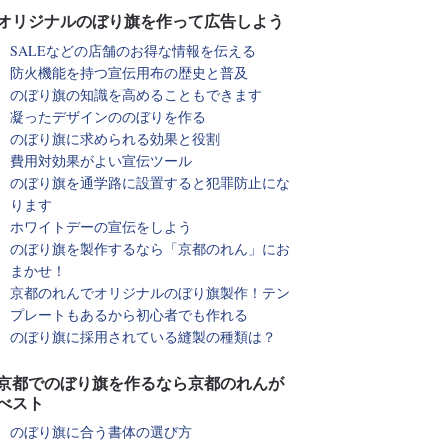
オリジナルのぼり旗を作って広告しよう
SALEなどの店舗のお得な情報を伝える
防火機能を持つ宣伝用布の歴史と普及
のぼり旗の知識を高めることもできます
凝ったデザインののぼりを作る
のぼり旗に求められる効果と役割
費用対効果がよい宣伝ツール
のぼり旗を通学路に設置すると犯罪防止にな
ります
ホワイトデーの宣伝をしよう
のぼり旗を製作するなら「京都のれん」にお
まかせ！
京都のれんでオリジナルのぼり旗製作！テン
プレートもあるから初心者でも作れる
のぼり旗に採用されている縫製の種類は？
京都でのぼり旗を作るなら京都のれんが
べスト
のぼり旗に合う書体の選び方