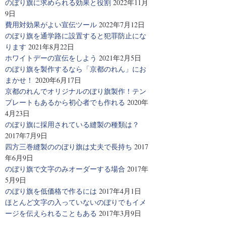
のぼり旗に求められる効果と役割
2022年11月
9日
費用対効果がよい宣伝ツール
2022年7月12日
のぼり旗を通学路に設置すると犯罪防止にな
ります
2021年8月22日
ホワイトデーの宣伝をしよう
2021年2月5日
のぼり旗を製作するなら「京都のれん」にお
まかせ！
2020年6月17日
京都のれんでオリジナルのぼり旗製作！テン
プレートもあるから初心者でも作れる
2020年
4月23日
のぼり旗に採用されている縫製の種類は？
2017年7月9日
四方三巻縫製ののぼり旗は丈夫で長持ち
2017
年6月9日
のぼり旗で文字のみオーダーする場合
2017年
5月9日
のぼり旗を低価格で作るには
2017年4月1日
ほとんど文字の入っていないのぼりでもイメ
ージを伝えられることもある
2017年3月9日