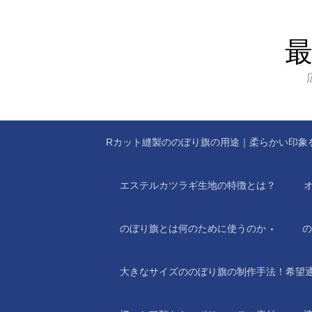
Rカット縫製ののぼり旗の用途｜柔らかい印象
エステルカツラギ生地の特徴とは？
のぼり旗とは何のために使うのか
の
大きなサイズののぼり旗の制作手法！希望