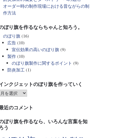
オーダー時の制作現場における昔ながらの制
作方法
のぼり旗を作るならちゃんと知ろう。
のぼり旗
(16)
広告
(10)
宣伝効果の高いのぼり旗
(9)
製作
(10)
のぼり旗製作に関するポイント
(9)
防炎加工
(1)
インクジェットのぼり旗を作っていく
最近のコメント
のぼり旗を作るなら、いろんな言葉を知
ろう