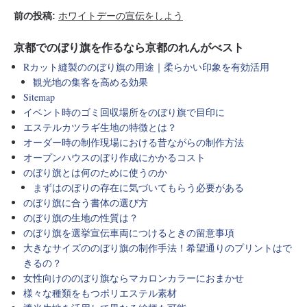
前の投稿:
ホワイトデーの宣伝をしよう
京都でのぼり旗を作るなら京都のれんがべスト
Rカット縫製ののぼり旗の用途｜柔らかい印象を有効活用
観光地の集客を高める効果
Sitemap
イベント時のゴミ回収場所をのぼり旗で目印に
エステルカツラギ生地の特徴とは？
オーダー時の制作現場における昔ながらの制作方法
オープンハウスのぼり作成にかかるコスト
のぼり旗とは何のために使うのか
まずはのぼりの存在に気づいてもらう必要がある
のぼり旗に合う書体の選び方
のぼり旗の生地の性質は？
のぼり旗を選挙宣伝車両につけるときの留意事項
大きなサイズののぼり旗の制作手法！希望通りのプリントはで
きるの？
女性向けののぼり旗ならマカロンカラーにおまかせ
様々な種類をもつポリエステル素材