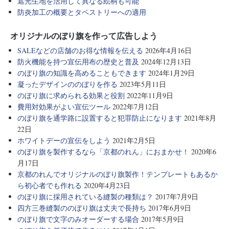
遮光生地を活用して異なる絵柄も可能
防炎加工の概要とタペストリーへの適用
オリジナルのぼり旗を作って広告しよう
SALEなどの店舗のお得な情報を伝える
2026年4月16日
防火機能を持つ宣伝用布の歴史と普及
2024年12月13日
のぼり旗の知識を高めることもできます
2024年1月29日
凝ったデザインののぼりを作る
2023年5月11日
のぼり旗に求められる効果と役割
2022年11月9日
費用対効果がよい宣伝ツール
2022年7月12日
のぼり旗を通学路に設置すると犯罪防止になります
2021年8月
22日
ホワイトデーの宣伝をしよう
2021年2月5日
のぼり旗を製作するなら「京都のれん」におまかせ！
2020年6
月17日
京都のれんでオリジナルのぼり旗製作！テンプレートもあるか
ら初心者でも作れる
2020年4月23日
のぼり旗に採用されている縫製の種類は？
2017年7月9日
四方三巻縫製ののぼり旗は丈夫で長持ち
2017年6月9日
のぼり旗で文字のみオーダーする場合
2017年5月9日