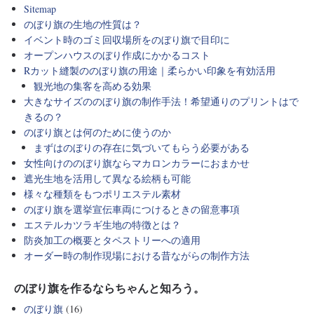
Sitemap
のぼり旗の生地の性質は？
イベント時のゴミ回収場所をのぼり旗で目印に
オープンハウスのぼり作成にかかるコスト
Rカット縫製ののぼり旗の用途｜柔らかい印象を有効活用
観光地の集客を高める効果
大きなサイズののぼり旗の制作手法！希望通りのプリントはで
きるの？
のぼり旗とは何のために使うのか
まずはのぼりの存在に気づいてもらう必要がある
女性向けののぼり旗ならマカロンカラーにおまかせ
遮光生地を活用して異なる絵柄も可能
様々な種類をもつポリエステル素材
のぼり旗を選挙宣伝車両につけるときの留意事項
エステルカツラギ生地の特徴とは？
防炎加工の概要とタペストリーへの適用
オーダー時の制作現場における昔ながらの制作方法
のぼり旗を作るならちゃんと知ろう。
のぼり旗
(16)