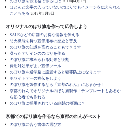
のぼり旗を低価格で作るには
2017年4月1日
ほとんど文字の入っていないのぼりでもイメージを伝えられる
こともある
2017年3月9日
オリジナルのぼり旗を作って広告しよう
SALEなどの店舗のお得な情報を伝える
防火機能を持つ宣伝用布の歴史と普及
のぼり旗の知識を高めることもできます
凝ったデザインののぼりを作る
のぼり旗に求められる効果と役割
費用対効果がよい宣伝ツール
のぼり旗を通学路に設置すると犯罪防止になります
ホワイトデーの宣伝をしよう
のぼり旗を製作するなら「京都のれん」におまかせ！
京都のれんでオリジナルのぼり旗製作！テンプレートもあるか
ら初心者でも作れる
のぼり旗に採用されている縫製の種類は？
京都でのぼり旗を作るなら京都のれんがべスト
のぼり旗に合う書体の選び方