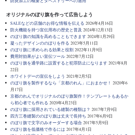
防炎加工の概要とタペストリーへの適用
オリジナルのぼり旗を作って広告しよう
SALEなどの店舗のお得な情報を伝える
2026年4月16日
防火機能を持つ宣伝用布の歴史と普及
2024年12月13日
のぼり旗の知識を高めることもできます
2024年1月29日
凝ったデザインののぼりを作る
2023年5月11日
のぼり旗に求められる効果と役割
2022年11月9日
費用対効果がよい宣伝ツール
2022年7月12日
のぼり旗を通学路に設置すると犯罪防止になります
2021年8月
22日
ホワイトデーの宣伝をしよう
2021年2月5日
のぼり旗を製作するなら「京都のれん」におまかせ！
2020年6
月17日
京都のれんでオリジナルのぼり旗製作！テンプレートもあるか
ら初心者でも作れる
2020年4月23日
のぼり旗に採用されている縫製の種類は？
2017年7月9日
四方三巻縫製ののぼり旗は丈夫で長持ち
2017年6月9日
のぼり旗で文字のみオーダーする場合
2017年5月9日
のぼり旗を低価格で作るには
2017年4月1日