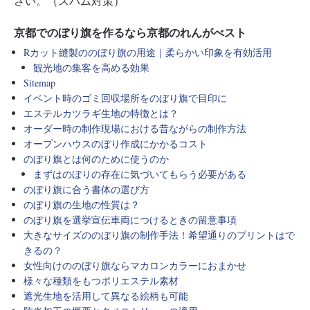
さい。（スパム対策）
京都でのぼり旗を作るなら京都のれんがべスト
Rカット縫製ののぼり旗の用途｜柔らかい印象を有効活用
観光地の集客を高める効果
Sitemap
イベント時のゴミ回収場所をのぼり旗で目印に
エステルカツラギ生地の特徴とは？
オーダー時の制作現場における昔ながらの制作方法
オープンハウスのぼり作成にかかるコスト
のぼり旗とは何のために使うのか
まずはのぼりの存在に気づいてもらう必要がある
のぼり旗に合う書体の選び方
のぼり旗の生地の性質は？
のぼり旗を選挙宣伝車両につけるときの留意事項
大きなサイズののぼり旗の制作手法！希望通りのプリントはで
きるの？
女性向けののぼり旗ならマカロンカラーにおまかせ
様々な種類をもつポリエステル素材
遮光生地を活用して異なる絵柄も可能