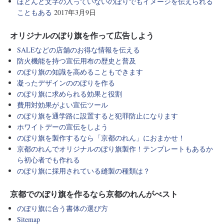
ほとんど文字の入っていないのぼりでもイメージを伝えられる
こともある
2017年3月9日
オリジナルのぼり旗を作って広告しよう
SALEなどの店舗のお得な情報を伝える
防火機能を持つ宣伝用布の歴史と普及
のぼり旗の知識を高めることもできます
凝ったデザインののぼりを作る
のぼり旗に求められる効果と役割
費用対効果がよい宣伝ツール
のぼり旗を通学路に設置すると犯罪防止になります
ホワイトデーの宣伝をしよう
のぼり旗を製作するなら「京都のれん」におまかせ！
京都のれんでオリジナルのぼり旗製作！テンプレートもあるか
ら初心者でも作れる
のぼり旗に採用されている縫製の種類は？
京都でのぼり旗を作るなら京都のれんがべスト
のぼり旗に合う書体の選び方
Sitemap