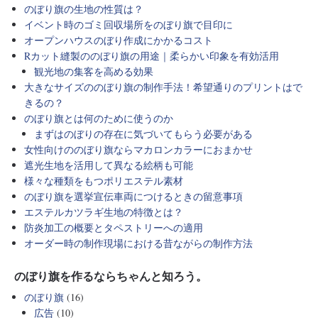
のぼり旗の生地の性質は？
イベント時のゴミ回収場所をのぼり旗で目印に
オープンハウスのぼり作成にかかるコスト
Rカット縫製ののぼり旗の用途｜柔らかい印象を有効活用
観光地の集客を高める効果
大きなサイズののぼり旗の制作手法！希望通りのプリントはで
きるの？
のぼり旗とは何のために使うのか
まずはのぼりの存在に気づいてもらう必要がある
女性向けののぼり旗ならマカロンカラーにおまかせ
遮光生地を活用して異なる絵柄も可能
様々な種類をもつポリエステル素材
のぼり旗を選挙宣伝車両につけるときの留意事項
エステルカツラギ生地の特徴とは？
防炎加工の概要とタペストリーへの適用
オーダー時の制作現場における昔ながらの制作方法
のぼり旗を作るならちゃんと知ろう。
のぼり旗
(16)
広告
(10)