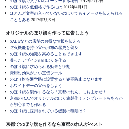
のぼり旗で文字のみオーダーする場合
2017年5月9日
のぼり旗を低価格で作るには
2017年4月1日
ほとんど文字の入っていないのぼりでもイメージを伝えられる
こともある
2017年3月9日
オリジナルのぼり旗を作って広告しよう
SALEなどの店舗のお得な情報を伝える
防火機能を持つ宣伝用布の歴史と普及
のぼり旗の知識を高めることもできます
凝ったデザインののぼりを作る
のぼり旗に求められる効果と役割
費用対効果がよい宣伝ツール
のぼり旗を通学路に設置すると犯罪防止になります
ホワイトデーの宣伝をしよう
のぼり旗を製作するなら「京都のれん」におまかせ！
京都のれんでオリジナルのぼり旗製作！テンプレートもあるか
ら初心者でも作れる
のぼり旗に採用されている縫製の種類は？
京都でのぼり旗を作るなら京都のれんがべスト