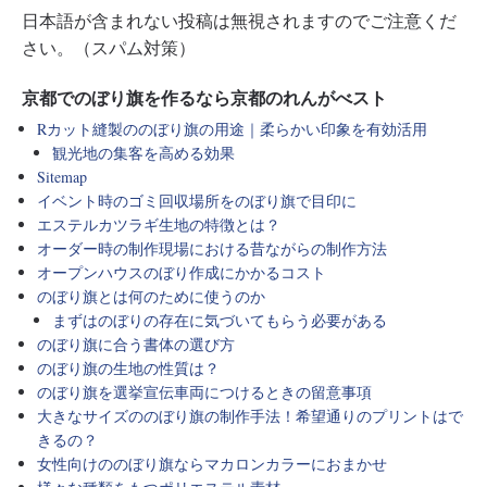
日本語が含まれない投稿は無視されますのでご注意くだ
さい。（スパム対策）
京都でのぼり旗を作るなら京都のれんがべスト
Rカット縫製ののぼり旗の用途｜柔らかい印象を有効活用
観光地の集客を高める効果
Sitemap
イベント時のゴミ回収場所をのぼり旗で目印に
エステルカツラギ生地の特徴とは？
オーダー時の制作現場における昔ながらの制作方法
オープンハウスのぼり作成にかかるコスト
のぼり旗とは何のために使うのか
まずはのぼりの存在に気づいてもらう必要がある
のぼり旗に合う書体の選び方
のぼり旗の生地の性質は？
のぼり旗を選挙宣伝車両につけるときの留意事項
大きなサイズののぼり旗の制作手法！希望通りのプリントはで
きるの？
女性向けののぼり旗ならマカロンカラーにおまかせ