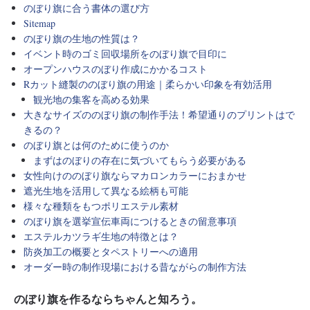
のぼり旗に合う書体の選び方
Sitemap
のぼり旗の生地の性質は？
イベント時のゴミ回収場所をのぼり旗で目印に
オープンハウスのぼり作成にかかるコスト
Rカット縫製ののぼり旗の用途｜柔らかい印象を有効活用
観光地の集客を高める効果
大きなサイズののぼり旗の制作手法！希望通りのプリントはで
きるの？
のぼり旗とは何のために使うのか
まずはのぼりの存在に気づいてもらう必要がある
女性向けののぼり旗ならマカロンカラーにおまかせ
遮光生地を活用して異なる絵柄も可能
様々な種類をもつポリエステル素材
のぼり旗を選挙宣伝車両につけるときの留意事項
エステルカツラギ生地の特徴とは？
防炎加工の概要とタペストリーへの適用
オーダー時の制作現場における昔ながらの制作方法
のぼり旗を作るならちゃんと知ろう。