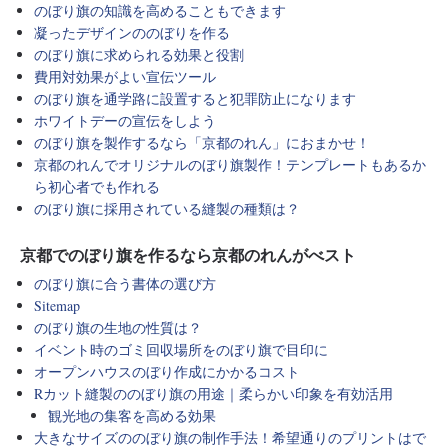
のぼり旗の知識を高めることもできます
凝ったデザインののぼりを作る
のぼり旗に求められる効果と役割
費用対効果がよい宣伝ツール
のぼり旗を通学路に設置すると犯罪防止になります
ホワイトデーの宣伝をしよう
のぼり旗を製作するなら「京都のれん」におまかせ！
京都のれんでオリジナルのぼり旗製作！テンプレートもあるか
ら初心者でも作れる
のぼり旗に採用されている縫製の種類は？
京都でのぼり旗を作るなら京都のれんがべスト
のぼり旗に合う書体の選び方
Sitemap
のぼり旗の生地の性質は？
イベント時のゴミ回収場所をのぼり旗で目印に
オープンハウスのぼり作成にかかるコスト
Rカット縫製ののぼり旗の用途｜柔らかい印象を有効活用
観光地の集客を高める効果
大きなサイズののぼり旗の制作手法！希望通りのプリントはで