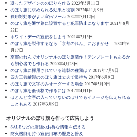
凝ったデザインののぼりを作る
2023年5月11日
のぼり旗に求められる効果と役割
2022年11月9日
費用対効果がよい宣伝ツール
2022年7月12日
のぼり旗を通学路に設置すると犯罪防止になります
2021年8月
22日
ホワイトデーの宣伝をしよう
2021年2月5日
のぼり旗を製作するなら「京都のれん」におまかせ！
2020年6
月17日
京都のれんでオリジナルのぼり旗製作！テンプレートもあるか
ら初心者でも作れる
2020年4月23日
のぼり旗に採用されている縫製の種類は？
2017年7月9日
四方三巻縫製ののぼり旗は丈夫で長持ち
2017年6月9日
のぼり旗で文字のみオーダーする場合
2017年5月9日
のぼり旗を低価格で作るには
2017年4月1日
ほとんど文字の入っていないのぼりでもイメージを伝えられる
こともある
2017年3月9日
オリジナルのぼり旗を作って広告しよう
SALEなどの店舗のお得な情報を伝える
防火機能を持つ宣伝用布の歴史と普及