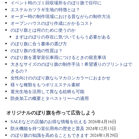
イベント時のゴミ回収場所をのぼり旗で目印に
エステルカツラギ生地の特徴とは？
オーダー時の制作現場における昔ながらの制作方法
オープンハウスのぼり作成にかかるコスト
のぼり旗とは何のために使うのか
まずはのぼりの存在に気づいてもらう必要がある
のぼり旗に合う書体の選び方
のぼり旗の生地の性質は？
のぼり旗を選挙宣伝車両につけるときの留意事項
大きなサイズののぼり旗の制作手法！希望通りのプリントはで
きるの？
女性向けののぼり旗ならマカロンカラーにおまかせ
様々な種類をもつポリエステル素材
遮光生地を活用して異なる絵柄も可能
防炎加工の概要とタペストリーへの適用
オリジナルのぼり旗を作って広告しよう
SALEなどの店舗のお得な情報を伝える
2026年4月16日
防火機能を持つ宣伝用布の歴史と普及
2024年12月13日
のぼり旗の知識を高めることもできます
2024年1月29日