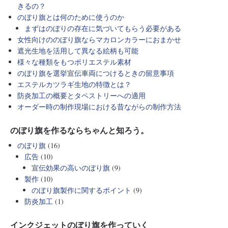
きるの？
のぼり旗とは何のために使うのか
まずはのぼりの存在に気づいてもらう必要がある
女性向けののぼり旗ならマカロンカラーにおまかせ
遮光生地を活用して異なる絵柄も可能
様々な種類をもつポリエステル素材
のぼり旗を選挙宣伝車両につけるときの留意事項
エステルカツラギ生地の特徴とは？
防炎加工の概要とタペストリーへの適用
オーダー時の制作現場における昔ながらの制作方法
のぼり旗を作るならちゃんと知ろう。
のぼり旗
(16)
広告
(10)
宣伝効果の高いのぼり旗
(9)
製作
(10)
のぼり旗製作に関するポイント
(9)
防炎加工
(1)
インクジェットのぼり旗を作っていく