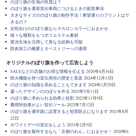
のぼり旗の生地の性質は？
のぼり旗を選挙宣伝車両につけるときの留意事項
大きなサイズののぼり旗の制作手法！希望通りのプリントはで
きるの？
女性向けののぼり旗ならマカロンカラーにおまかせ
様々な種類をもつポリエステル素材
遮光生地を活用して異なる絵柄も可能
防炎加工の概要とタペストリーへの適用
オリジナルのぼり旗を作って広告しよう
SALEなどの店舗のお得な情報を伝える
2026年4月16日
防火機能を持つ宣伝用布の歴史と普及
2024年12月13日
のぼり旗の知識を高めることもできます
2024年1月29日
凝ったデザインののぼりを作る
2023年5月11日
のぼり旗に求められる効果と役割
2022年11月9日
費用対効果がよい宣伝ツール
2022年7月12日
のぼり旗を通学路に設置すると犯罪防止になります
2021年8月
22日
ホワイトデーの宣伝をしよう
2021年2月5日
のぼり旗を製作するなら「京都のれん」におまかせ！
2020年6