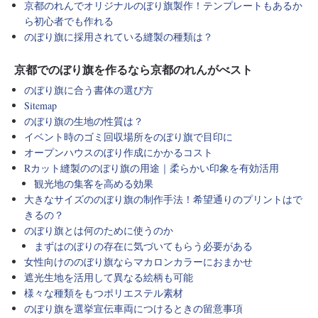
京都のれんでオリジナルのぼり旗製作！テンプレートもあるか
ら初心者でも作れる
のぼり旗に採用されている縫製の種類は？
京都でのぼり旗を作るなら京都のれんがべスト
のぼり旗に合う書体の選び方
Sitemap
のぼり旗の生地の性質は？
イベント時のゴミ回収場所をのぼり旗で目印に
オープンハウスのぼり作成にかかるコスト
Rカット縫製ののぼり旗の用途｜柔らかい印象を有効活用
観光地の集客を高める効果
大きなサイズののぼり旗の制作手法！希望通りのプリントはで
きるの？
のぼり旗とは何のために使うのか
まずはのぼりの存在に気づいてもらう必要がある
女性向けののぼり旗ならマカロンカラーにおまかせ
遮光生地を活用して異なる絵柄も可能
様々な種類をもつポリエステル素材
のぼり旗を選挙宣伝車両につけるときの留意事項