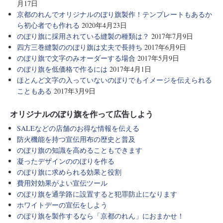
月17日
京都のれんでオリジナルのぼり旗製作！テンプレートもあるか
ら初心者でも作れる
2020年4月23日
のぼり旗に採用されている縫製の種類は？
2017年7月9日
四方三巻縫製ののぼり旗は丈夫で長持ち
2017年6月9日
のぼり旗で文字のみオーダーする場合
2017年5月9日
のぼり旗を低価格で作るには
2017年4月1日
ほとんど文字の入っていないのぼりでもイメージを伝えられる
こともある
2017年3月9日
オリジナルのぼり旗を作って広告しよう
SALEなどの店舗のお得な情報を伝える
防火機能を持つ宣伝用布の歴史と普及
のぼり旗の知識を高めることもできます
凝ったデザインののぼりを作る
のぼり旗に求められる効果と役割
費用対効果がよい宣伝ツール
のぼり旗を通学路に設置すると犯罪防止になります
ホワイトデーの宣伝をしよう
のぼり旗を製作するなら「京都のれん」におまかせ！