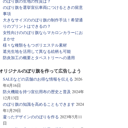
のぼり旗の生地の性質は？
のぼり旗を選挙宣伝車両につけるときの留意
事項
大きなサイズののぼり旗の制作手法！希望通
りのプリントはできるの？
女性向けののぼり旗ならマカロンカラーにお
まかせ
様々な種類をもつポリエステル素材
遮光生地を活用して異なる絵柄も可能
防炎加工の概要とタペストリーへの適用
オリジナルのぼり旗を作って広告しよう
SALEなどの店舗のお得な情報を伝える
2026
年4月16日
防火機能を持つ宣伝用布の歴史と普及
2024年
12月13日
のぼり旗の知識を高めることもできます
2024
年1月29日
凝ったデザインののぼりを作る
2023年5月11
日