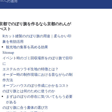
ーへの適用
京都でのぼり旗を作るなら京都のれんが
べスト
Rカット縫製ののぼり旗の用途｜柔らかい印
象を有効活用
観光地の集客を高める効果
Sitemap
イベント時のゴミ回収場所をのぼり旗で目印
に
エステルカツラギ生地の特徴とは？
オーダー時の制作現場における昔ながらの制
作方法
オープンハウスのぼり作成にかかるコスト
のぼり旗とは何のために使うのか
まずはのぼりの存在に気づいてもらう必要
がある
のぼり旗に合う書体の選び方