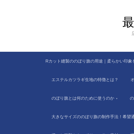
Rカット縫製ののぼり旗の用途｜柔らかい印象
エステルカツラギ生地の特徴とは？
のぼり旗とは何のために使うのか
の
大きなサイズののぼり旗の制作手法！希望