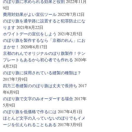
のぼり旗に求められる効果と役割
2022年11月
9日
費用対効果がよい宣伝ツール
2022年7月12日
のぼり旗を通学路に設置すると犯罪防止にな
ります
2021年8月22日
ホワイトデーの宣伝をしよう
2021年2月5日
のぼり旗を製作するなら「京都のれん」にお
まかせ！
2020年6月17日
京都のれんでオリジナルのぼり旗製作！テン
プレートもあるから初心者でも作れる
2020年
4月23日
のぼり旗に採用されている縫製の種類は？
2017年7月9日
四方三巻縫製ののぼり旗は丈夫で長持ち
2017
年6月9日
のぼり旗で文字のみオーダーする場合
2017年
5月9日
のぼり旗を低価格で作るには
2017年4月1日
ほとんど文字の入っていないのぼりでもイメ
ージを伝えられることもある
2017年3月9日