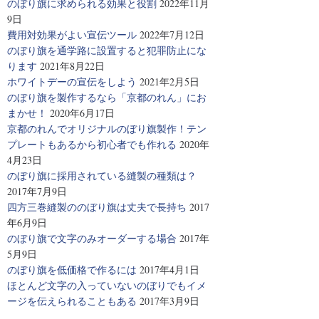
のぼり旗に求められる効果と役割
2022年11月
9日
費用対効果がよい宣伝ツール
2022年7月12日
のぼり旗を通学路に設置すると犯罪防止にな
ります
2021年8月22日
ホワイトデーの宣伝をしよう
2021年2月5日
のぼり旗を製作するなら「京都のれん」にお
まかせ！
2020年6月17日
京都のれんでオリジナルのぼり旗製作！テン
プレートもあるから初心者でも作れる
2020年
4月23日
のぼり旗に採用されている縫製の種類は？
2017年7月9日
四方三巻縫製ののぼり旗は丈夫で長持ち
2017
年6月9日
のぼり旗で文字のみオーダーする場合
2017年
5月9日
のぼり旗を低価格で作るには
2017年4月1日
ほとんど文字の入っていないのぼりでもイメ
ージを伝えられることもある
2017年3月9日