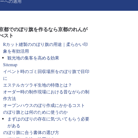
ーへの適用
京都でのぼり旗を作るなら京都のれんが
べスト
Rカット縫製ののぼり旗の用途｜柔らかい印
象を有効活用
観光地の集客を高める効果
Sitemap
イベント時のゴミ回収場所をのぼり旗で目印
に
エステルカツラギ生地の特徴とは？
オーダー時の制作現場における昔ながらの制
作方法
オープンハウスのぼり作成にかかるコスト
のぼり旗とは何のために使うのか
まずはのぼりの存在に気づいてもらう必要
がある
のぼり旗に合う書体の選び方