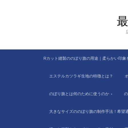
Rカット縫製ののぼり旗の用途｜柔らかい印象
エステルカツラギ生地の特徴とは？
のぼり旗とは何のために使うのか
の
大きなサイズののぼり旗の制作手法！希望