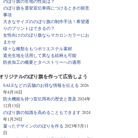
のぼり旗の生地の性質は？
のぼり旗を選挙宣伝車両につけるときの留意
事項
大きなサイズののぼり旗の制作手法！希望通
りのプリントはできるの？
女性向けののぼり旗ならマカロンカラーにお
まかせ
様々な種類をもつポリエステル素材
遮光生地を活用して異なる絵柄も可能
防炎加工の概要とタペストリーへの適用
オリジナルのぼり旗を作って広告しよう
SALEなどの店舗のお得な情報を伝える
2026
年4月16日
防火機能を持つ宣伝用布の歴史と普及
2024年
12月13日
のぼり旗の知識を高めることもできます
2024
年1月29日
凝ったデザインののぼりを作る
2023年5月11
日