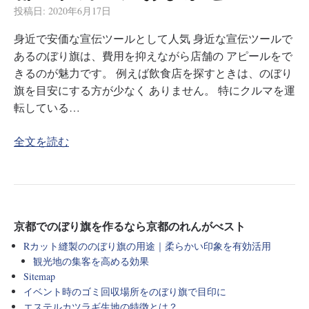
投稿日:
2020年6月17日
身近で安価な宣伝ツールとして人気 身近な宣伝ツールで
あるのぼり旗は、費用を抑えながら店舗の アピールをで
きるのが魅力です。 例えば飲食店を探すときは、のぼり
旗を目安にする方が少なく ありません。 特にクルマを運
転している…
全文を読む
京都でのぼり旗を作るなら京都のれんがべスト
Rカット縫製ののぼり旗の用途｜柔らかい印象を有効活用
観光地の集客を高める効果
Sitemap
イベント時のゴミ回収場所をのぼり旗で目印に
エステルカツラギ生地の特徴とは？