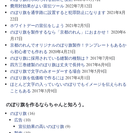
費用対効果がよい宣伝ツール
2022年7月12日
のぼり旗を通学路に設置すると犯罪防止になります
2021年8月
22日
ホワイトデーの宣伝をしよう
2021年2月5日
のぼり旗を製作するなら「京都のれん」におまかせ！
2020年6
月17日
京都のれんでオリジナルのぼり旗製作！テンプレートもあるか
ら初心者でも作れる
2020年4月23日
のぼり旗に採用されている縫製の種類は？
2017年7月9日
四方三巻縫製ののぼり旗は丈夫で長持ち
2017年6月9日
のぼり旗で文字のみオーダーする場合
2017年5月9日
のぼり旗を低価格で作るには
2017年4月1日
ほとんど文字の入っていないのぼりでもイメージを伝えられる
こともある
2017年3月9日
のぼり旗を作るならちゃんと知ろう。
のぼり旗
(16)
広告
(10)
宣伝効果の高いのぼり旗
(9)
製作
(10)