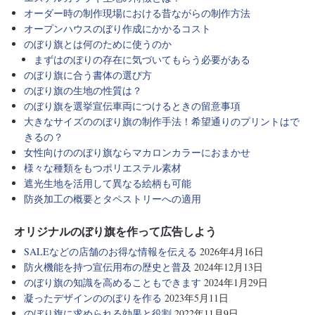
オーダー時の制作現場における昔ながらの制作方法
オープンハウスのぼり作成にかかるコスト
のぼり旗とは何のために使うのか
まずはのぼりの存在に気づいてもらう必要がある
のぼり旗に合う書体の選び方
のぼり旗の生地の性質は？
のぼり旗を選挙宣伝車両につけるときの留意事項
大きなサイズののぼり旗の制作手法！希望通りのプリントはで
きるの？
女性向けののぼり旗ならマカロンカラーにおまかせ
様々な種類をもつポリエステル素材
遮光生地を活用して異なる絵柄も可能
防炎加工の概要とタペストリーへの適用
オリジナルのぼり旗を作って広告しよう
SALEなどの店舗のお得な情報を伝える
2026年4月16日
防火機能を持つ宣伝用布の歴史と普及
2024年12月13日
のぼり旗の知識を高めることもできます
2024年1月29日
凝ったデザインののぼりを作る
2023年5月11日
のぼり旗に求められる効果と役割
2022年11月9日