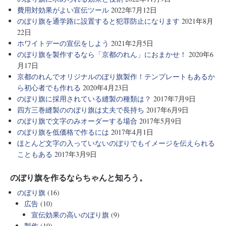
費用対効果がよい宣伝ツール
2022年7月12日
のぼり旗を通学路に設置すると犯罪防止になります
2021年8月
22日
ホワイトデーの宣伝をしよう
2021年2月5日
のぼり旗を製作するなら「京都のれん」におまかせ！
2020年6
月17日
京都のれんでオリジナルのぼり旗製作！テンプレートもあるか
ら初心者でも作れる
2020年4月23日
のぼり旗に採用されている縫製の種類は？
2017年7月9日
四方三巻縫製ののぼり旗は丈夫で長持ち
2017年6月9日
のぼり旗で文字のみオーダーする場合
2017年5月9日
のぼり旗を低価格で作るには
2017年4月1日
ほとんど文字の入っていないのぼりでもイメージを伝えられる
こともある
2017年3月9日
のぼり旗を作るならちゃんと知ろう。
のぼり旗
(16)
広告
(10)
宣伝効果の高いのぼり旗
(9)
製作
(10)