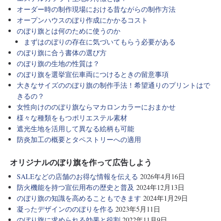
オーダー時の制作現場における昔ながらの制作方法
オープンハウスのぼり作成にかかるコスト
のぼり旗とは何のために使うのか
まずはのぼりの存在に気づいてもらう必要がある
のぼり旗に合う書体の選び方
のぼり旗の生地の性質は？
のぼり旗を選挙宣伝車両につけるときの留意事項
大きなサイズののぼり旗の制作手法！希望通りのプリントはで
きるの？
女性向けののぼり旗ならマカロンカラーにおまかせ
様々な種類をもつポリエステル素材
遮光生地を活用して異なる絵柄も可能
防炎加工の概要とタペストリーへの適用
オリジナルのぼり旗を作って広告しよう
SALEなどの店舗のお得な情報を伝える
2026年4月16日
防火機能を持つ宣伝用布の歴史と普及
2024年12月13日
のぼり旗の知識を高めることもできます
2024年1月29日
凝ったデザインののぼりを作る
2023年5月11日
のぼり旗に求められる効果と役割
2022年11月9日