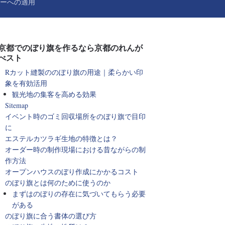
ーへの適用
京都でのぼり旗を作るなら京都のれんが
べスト
Rカット縫製ののぼり旗の用途｜柔らかい印
象を有効活用
観光地の集客を高める効果
Sitemap
イベント時のゴミ回収場所をのぼり旗で目印
に
エステルカツラギ生地の特徴とは？
オーダー時の制作現場における昔ながらの制
作方法
オープンハウスのぼり作成にかかるコスト
のぼり旗とは何のために使うのか
まずはのぼりの存在に気づいてもらう必要
がある
のぼり旗に合う書体の選び方