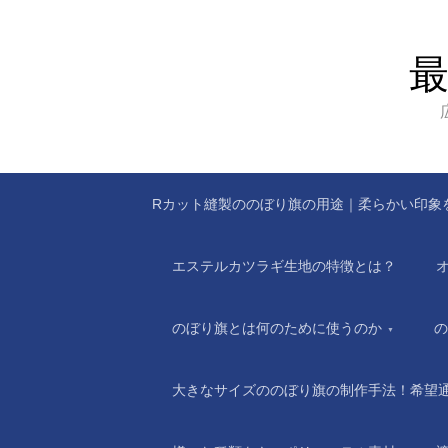
Rカット縫製ののぼり旗の用途｜柔らかい印象
エステルカツラギ生地の特徴とは？
のぼり旗とは何のために使うのか
の
大きなサイズののぼり旗の制作手法！希望