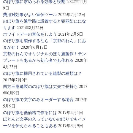
のぼり旗に求められる効果と役割
2022年11月
9日
費用対効果がよい宣伝ツール
2022年7月12日
のぼり旗を通学路に設置すると犯罪防止にな
ります
2021年8月22日
ホワイトデーの宣伝をしよう
2021年2月5日
のぼり旗を製作するなら「京都のれん」にお
まかせ！
2020年6月17日
京都のれんでオリジナルのぼり旗製作！テン
プレートもあるから初心者でも作れる
2020年
4月23日
のぼり旗に採用されている縫製の種類は？
2017年7月9日
四方三巻縫製ののぼり旗は丈夫で長持ち
2017
年6月9日
のぼり旗で文字のみオーダーする場合
2017年
5月9日
のぼり旗を低価格で作るには
2017年4月1日
ほとんど文字の入っていないのぼりでもイメ
ージを伝えられることもある
2017年3月9日