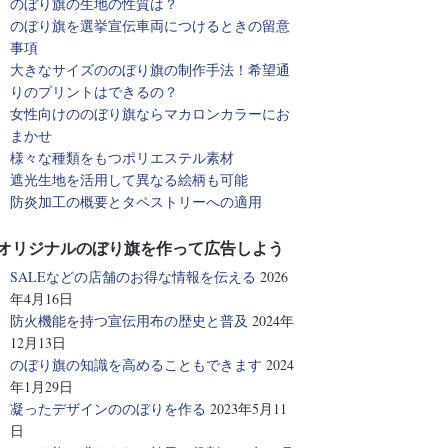
のぼり旗の生地の性質は？
のぼり旗を選挙宣伝車両につけるときの留意
事項
大きなサイズののぼり旗の制作手法！希望通
りのプリントはできるの？
女性向けののぼり旗ならマカロンカラーにお
まかせ
様々な種類をもつポリエステル素材
遮光生地を活用して異なる絵柄も可能
防炎加工の概要とタペストリーへの適用
オリジナルのぼり旗を作って広告しよう
SALEなどの店舗のお得な情報を伝える
2026
年4月16日
防火機能を持つ宣伝用布の歴史と普及
2024年
12月13日
のぼり旗の知識を高めることもできます
2024
年1月29日
凝ったデザインののぼりを作る
2023年5月11
日