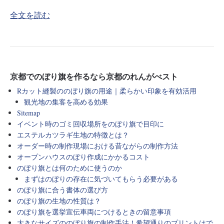
全文を読む
京都でのぼり旗を作るなら京都のれんがべスト
Rカット縫製ののぼり旗の用途｜柔らかい印象を有効活用
観光地の集客を高める効果
Sitemap
イベント時のゴミ回収場所をのぼり旗で目印に
エステルカツラギ生地の特徴とは？
オーダー時の制作現場における昔ながらの制作方法
オープンハウスのぼり作成にかかるコスト
のぼり旗とは何のために使うのか
まずはのぼりの存在に気づいてもらう必要がある
のぼり旗に合う書体の選び方
のぼり旗の生地の性質は？
のぼり旗を選挙宣伝車両につけるときの留意事項
大きなサイズののぼり旗の制作手法！希望通りのプリントはで