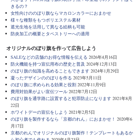
きるの？
女性向けののぼり旗ならマカロンカラーにおまかせ
様々な種類をもつポリエステル素材
遮光生地を活用して異なる絵柄も可能
防炎加工の概要とタペストリーへの適用
オリジナルのぼり旗を作って広告しよう
SALEなどの店舗のお得な情報を伝える
2026年4月16日
防火機能を持つ宣伝用布の歴史と普及
2024年12月13日
のぼり旗の知識を高めることもできます
2024年1月29日
凝ったデザインののぼりを作る
2023年5月11日
のぼり旗に求められる効果と役割
2022年11月9日
費用対効果がよい宣伝ツール
2022年7月12日
のぼり旗を通学路に設置すると犯罪防止になります
2021年8月
22日
ホワイトデーの宣伝をしよう
2021年2月5日
のぼり旗を製作するなら「京都のれん」におまかせ！
2020年6
月17日
京都のれんでオリジナルのぼり旗製作！テンプレートもあるか
ら初心者でも作れる
2020年4月23日