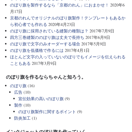
のぼり旗を製作するなら「京都のれん」におまかせ！
2020年6
月17日
京都のれんでオリジナルのぼり旗製作！テンプレートもあるか
ら初心者でも作れる
2020年4月23日
のぼり旗に採用されている縫製の種類は？
2017年7月9日
四方三巻縫製ののぼり旗は丈夫で長持ち
2017年6月9日
のぼり旗で文字のみオーダーする場合
2017年5月9日
のぼり旗を低価格で作るには
2017年4月1日
ほとんど文字の入っていないのぼりでもイメージを伝えられる
こともある
2017年3月9日
のぼり旗を作るならちゃんと知ろう。
のぼり旗
(16)
広告
(10)
宣伝効果の高いのぼり旗
(9)
製作
(10)
のぼり旗製作に関するポイント
(9)
防炎加工
(1)
インクジェットのぼり旗を作っていく