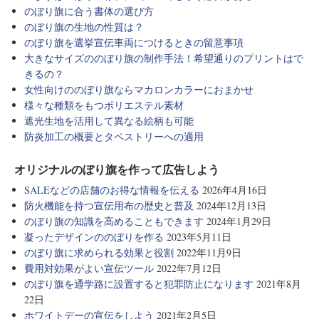
のぼり旗に合う書体の選び方
のぼり旗の生地の性質は？
のぼり旗を選挙宣伝車両につけるときの留意事項
大きなサイズののぼり旗の制作手法！希望通りのプリントはで
きるの？
女性向けののぼり旗ならマカロンカラーにおまかせ
様々な種類をもつポリエステル素材
遮光生地を活用して異なる絵柄も可能
防炎加工の概要とタペストリーへの適用
オリジナルのぼり旗を作って広告しよう
SALEなどの店舗のお得な情報を伝える
2026年4月16日
防火機能を持つ宣伝用布の歴史と普及
2024年12月13日
のぼり旗の知識を高めることもできます
2024年1月29日
凝ったデザインののぼりを作る
2023年5月11日
のぼり旗に求められる効果と役割
2022年11月9日
費用対効果がよい宣伝ツール
2022年7月12日
のぼり旗を通学路に設置すると犯罪防止になります
2021年8月
22日
ホワイトデーの宣伝をしよう
2021年2月5日