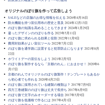
オリジナルのぼり旗を作って広告しよう
SALEなどの店舗のお得な情報を伝える
2026年4月16日
防火機能を持つ宣伝用布の歴史と普及
2024年12月13日
のぼり旗の知識を高めることもできます
2024年1月29日
凝ったデザインののぼりを作る
2023年5月11日
のぼり旗に求められる効果と役割
2022年11月9日
費用対効果がよい宣伝ツール
2022年7月12日
のぼり旗を通学路に設置すると犯罪防止になります
2021年8月
22日
ホワイトデーの宣伝をしよう
2021年2月5日
のぼり旗を製作するなら「京都のれん」におまかせ！
2020年6
月17日
京都のれんでオリジナルのぼり旗製作！テンプレートもあるか
ら初心者でも作れる
2020年4月23日
のぼり旗に採用されている縫製の種類は？
2017年7月9日
四方三巻縫製ののぼり旗は丈夫で長持ち
2017年6月9日
のぼり旗で文字のみオーダーする場合
2017年5月9日
のぼり旗を低価格で作るには
2017年4月1日