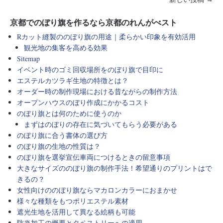
京都でのぼり旗を作るなら京都のれんがべスト
Rカット縫製ののぼり旗の用途｜柔らかい印象を有効活用
観光地の集客を高める効果
Sitemap
イベント時のゴミ回収場所をのぼり旗で目印に
エステルカツラギ生地の特徴とは？
オーダー時の制作現場における昔ながらの制作方法
オープンハウスのぼり作成にかかるコスト
のぼり旗とは何のために使うのか
まずはのぼりの存在に気づいてもらう必要がある
のぼり旗に合う書体の選び方
のぼり旗の生地の性質は？
のぼり旗を選挙宣伝車両につけるときの留意事項
大きなサイズののぼり旗の制作手法！希望通りのプリントはで
きるの？
女性向けののぼり旗ならマカロンカラーにおまかせ
様々な種類をもつポリエステル素材
遮光生地を活用して異なる絵柄も可能
防炎加工の概要とタペストリーへの適用