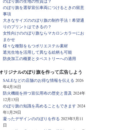
のぼり旗の生地の性質は？
のぼり旗を選挙宣伝車両につけるときの留意
事項
大きなサイズののぼり旗の制作手法！希望通
りのプリントはできるの？
女性向けののぼり旗ならマカロンカラーにお
まかせ
様々な種類をもつポリエステル素材
遮光生地を活用して異なる絵柄も可能
防炎加工の概要とタペストリーへの適用
オリジナルのぼり旗を作って広告しよう
SALEなどの店舗のお得な情報を伝える
2026
年4月16日
防火機能を持つ宣伝用布の歴史と普及
2024年
12月13日
のぼり旗の知識を高めることもできます
2024
年1月29日
凝ったデザインののぼりを作る
2023年5月11
日