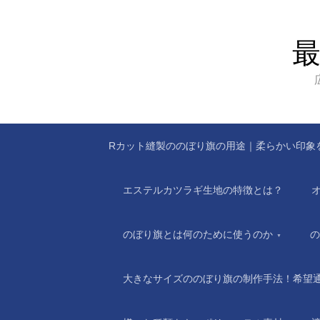
Rカット縫製ののぼり旗の用途｜柔らかい印象
エステルカツラギ生地の特徴とは？
のぼり旗とは何のために使うのか
の
大きなサイズののぼり旗の制作手法！希望