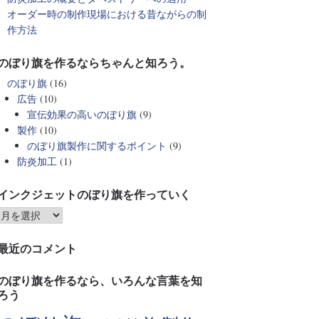
オーダー時の制作現場における昔ながらの制
作方法
のぼり旗を作るならちゃんと知ろう。
のぼり旗
(16)
広告
(10)
宣伝効果の高いのぼり旗
(9)
製作
(10)
のぼり旗製作に関するポイント
(9)
防炎加工
(1)
インクジェットのぼり旗を作っていく
最近のコメント
のぼり旗を作るなら、いろんな言葉を知
ろう