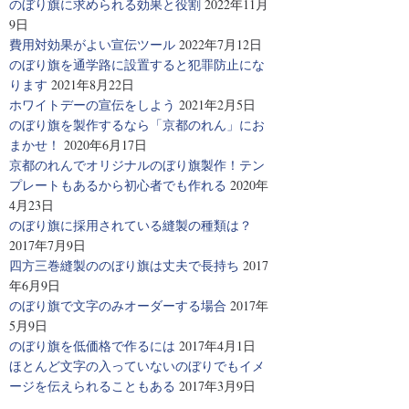
のぼり旗に求められる効果と役割
2022年11月
9日
費用対効果がよい宣伝ツール
2022年7月12日
のぼり旗を通学路に設置すると犯罪防止にな
ります
2021年8月22日
ホワイトデーの宣伝をしよう
2021年2月5日
のぼり旗を製作するなら「京都のれん」にお
まかせ！
2020年6月17日
京都のれんでオリジナルのぼり旗製作！テン
プレートもあるから初心者でも作れる
2020年
4月23日
のぼり旗に採用されている縫製の種類は？
2017年7月9日
四方三巻縫製ののぼり旗は丈夫で長持ち
2017
年6月9日
のぼり旗で文字のみオーダーする場合
2017年
5月9日
のぼり旗を低価格で作るには
2017年4月1日
ほとんど文字の入っていないのぼりでもイメ
ージを伝えられることもある
2017年3月9日