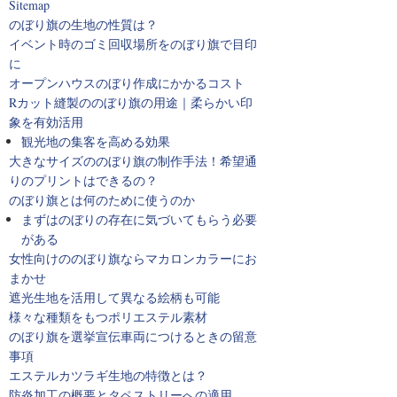
Sitemap
のぼり旗の生地の性質は？
イベント時のゴミ回収場所をのぼり旗で目印
に
オープンハウスのぼり作成にかかるコスト
Rカット縫製ののぼり旗の用途｜柔らかい印
象を有効活用
観光地の集客を高める効果
大きなサイズののぼり旗の制作手法！希望通
りのプリントはできるの？
のぼり旗とは何のために使うのか
まずはのぼりの存在に気づいてもらう必要
がある
女性向けののぼり旗ならマカロンカラーにお
まかせ
遮光生地を活用して異なる絵柄も可能
様々な種類をもつポリエステル素材
のぼり旗を選挙宣伝車両につけるときの留意
事項
エステルカツラギ生地の特徴とは？
防炎加工の概要とタペストリーへの適用