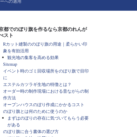
ーへの適用
京都でのぼり旗を作るなら京都のれんが
べスト
Rカット縫製ののぼり旗の用途｜柔らかい印
象を有効活用
観光地の集客を高める効果
Sitemap
イベント時のゴミ回収場所をのぼり旗で目印
に
エステルカツラギ生地の特徴とは？
オーダー時の制作現場における昔ながらの制
作方法
オープンハウスのぼり作成にかかるコスト
のぼり旗とは何のために使うのか
まずはのぼりの存在に気づいてもらう必要
がある
のぼり旗に合う書体の選び方